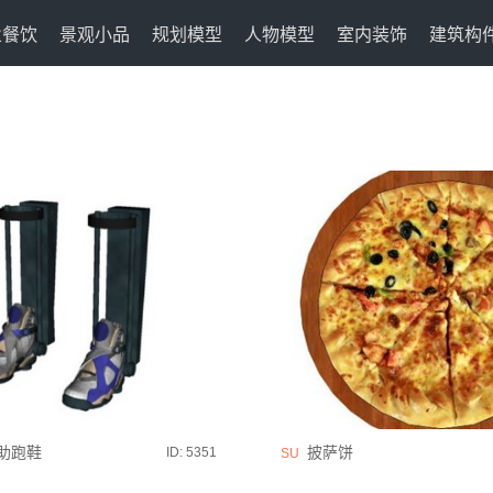
业餐饮
景观小品
规划模型
人物模型
室内装饰
建筑构
助跑鞋
披萨饼
ID: 5351
SU