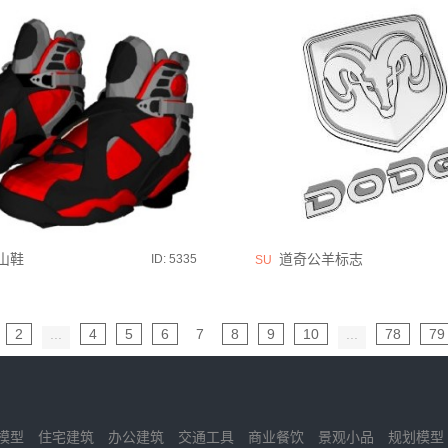
山鞋
道奇公羊标志
ID: 5335
SU
2
...
4
5
6
7
8
9
10
...
78
79
模型
住宅建筑
办公建筑
交通工具
商业餐饮
景观小品
规划模型