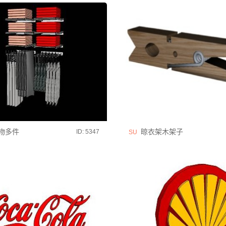
物多件
晾衣架木架子
ID: 5347
SU