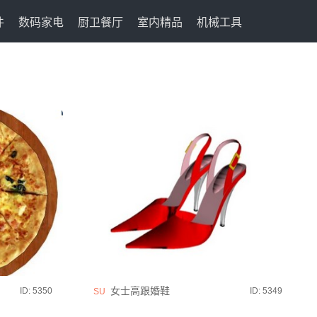
件
数码家电
厨卫餐厅
室内精品
机械工具
女士高跟婚鞋
ID: 5350
ID: 5349
SU