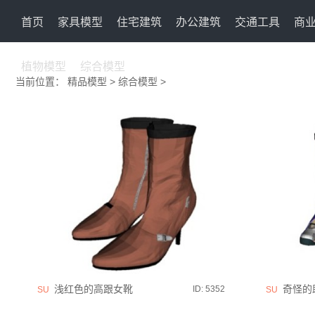
首页
家具模型
住宅建筑
办公建筑
交通工具
商
植物模型
综合模型
当前位置：
精品模型
>
综合模型
>
浅红色的高跟女靴
奇怪的
ID: 5352
SU
SU