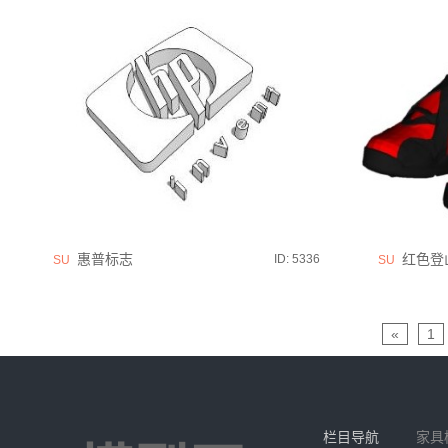
惠普标志
红色登
ID: 5336
SU
SU
«
1
栏目导航
家具