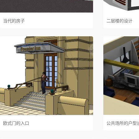
当代的房子
二层楼的设计
欧式门的入口
公共场所的户型