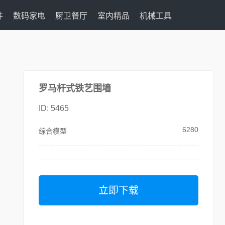
件
数码家电
厨卫餐厅
室内精品
机械工具
罗马杆式铁艺围墙
ID: 5465
6280
综合模型
立即下载