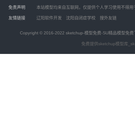
免责声明
本站模型均来自互联网，仅提供个人学习使用不得用
友情链接
辽阳软件开发
沈阳自闭症学校
搜外友链
Copyright © 2016-2022
sketchup-模型免费-SU精品模型免
免费提供sketchup模型库_s