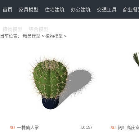
首页
家具模型
住宅建筑
办公建筑
交通工具
商业餐
植物模型
综合模型
当前位置：
精品模型
>
植物模型
>
一株仙人掌
阔叶高庄室
ID: 157
SU
SU