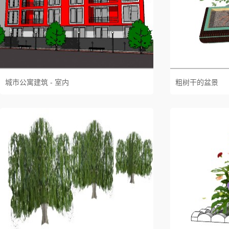
城市公寓建筑 - 室内
粗树干的盆景