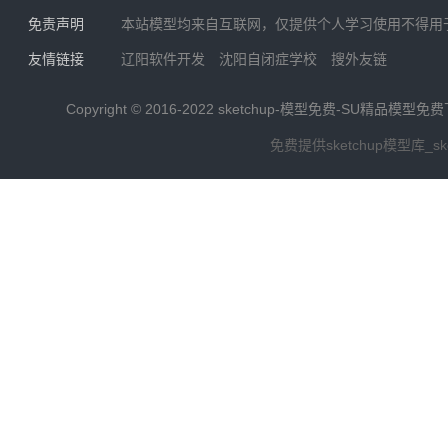
免责声明
本站模型均来自互联网，仅提供个人学习使用不得用
友情链接
辽阳软件开发
沈阳自闭症学校
搜外友链
Copyright © 2016-2022
sketchup-模型免费-SU精品模型免
免费提供sketchup模型库_s