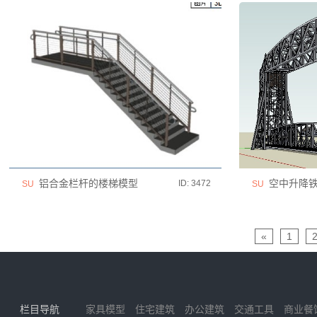
铝合金栏杆的楼梯模型
空中升降铁
ID: 3472
SU
SU
«
1
栏目导航
家具模型
住宅建筑
办公建筑
交通工具
商业餐