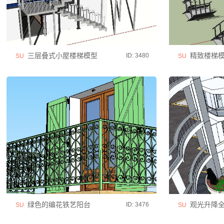
三层叠式小屋楼梯模型
精致楼梯模
ID: 3480
SU
SU
绿色的编花铁艺阳台
观光升降全
ID: 3476
SU
SU