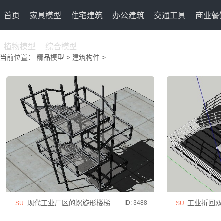
首页
家具模型
住宅建筑
办公建筑
交通工具
商业餐
植物模型
综合模型
当前位置：
精品模型
>
建筑构件
>
现代工业厂区的螺旋形楼梯
工业折回双
ID: 3488
SU
SU