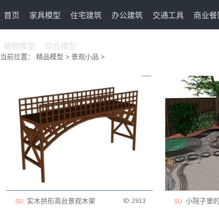
首页
家具模型
住宅建筑
办公建筑
交通工具
商业餐
植物模型
综合模型
当前位置：
精品模型
>
景观小品
>
实木拱形高台景观木架
小院子里的
ID: 2913
SU
SU