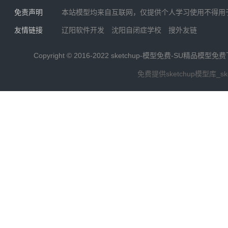
免责声明
本站模型均来自互联网，仅提供个人学习使用不得用
友情链接
辽阳软件开发
沈阳自闭症学校
搜外友链
Copyright © 2016-2022
sketchup-模型免费-SU精品模型免
免费提供sketchup模型库_s