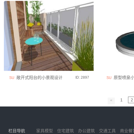
敞开式阳台的小景观设计
原型喷泉
ID: 2897
SU
SU
«
1
2
栏目导航
家具模型
住宅建筑
办公建筑
交通工具
商业餐