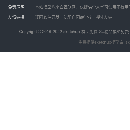
免责声明
本站模型均来自互联网，仅提供个人学习使用不得用
友情链接
辽阳软件开发
沈阳自闭症学校
搜外友链
Copyright © 2016-2022
sketchup-模型免费-SU精品模型免
免费提供sketchup模型库_s