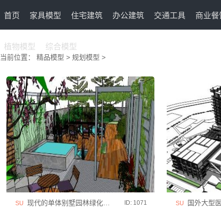
首页
家具模型
住宅建筑
办公建筑
交通工具
商业餐
植物模型
综合模型
当前位置：
精品模型
>
规划模型
>
现代的单体别墅园林绿化方案
国外大型医疗
ID: 1071
SU
SU