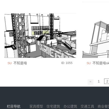
不知是啥
不知是啥sk
ID: 1055
SU
SU
«
1
2
栏目导航
家具模型
住宅建筑
办公建筑
交通工具
商业餐