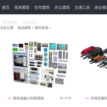
首页
家具模型
住宅建筑
办公建筑
交通工具
商业餐
植物模型
综合模型
当前位置：
精品模型
>
数码家电
>
数码电器2D控制面板
终级武器的
ID: 3739
SU
SU