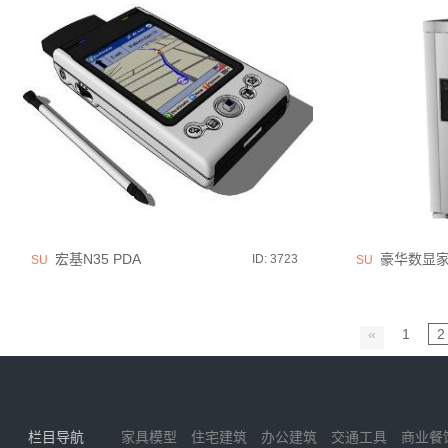
宏基N35 PDA
豪华数显家
ID: 3723
SU
SU
«
1
2
栏目导航
家具模型
住宅建筑
办公建筑
交通工具
商业餐