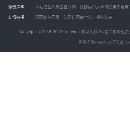
免责声明
本站模型均来自互联网，仅提供个人学习使用不得用
友情链接
辽阳软件开发
沈阳自闭症学校
搜外友链
Copyright © 2016-2022
sketchup-模型免费-SU精品模型免
免费提供sketchup模型库_s