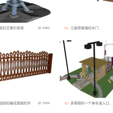
致的艾弗尔铁塔
几扇带玻璃的木门
ID: 5463
SU
规则的编花围墙栏杆
多障碍的一个单车道入口大门
ID: 5459
SU