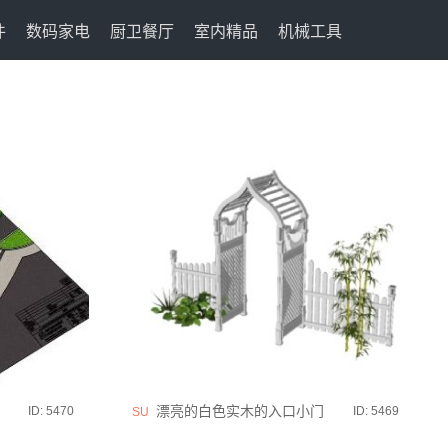
件
数码家电
厨卫餐厅
室内精品
机械工具
漂亮的白色实木的入口小门
ID: 5470
ID: 5469
SU