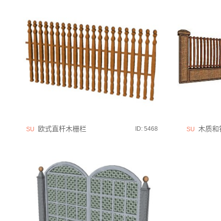
欧式直杆木栅栏
木质和铁
ID: 5468
SU
SU