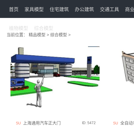
首页
家具模型
住宅建筑
办公建筑
交通工具
商
植物模型
综合模型
当前位置：
精品模型
>
综合模型
>
上海通用汽车正大门
全自动
ID: 5472
SU
SU