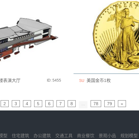
楼表演大厅
美国金币1枚
ID: 5455
SU
2
3
4
5
6
7
8
...
78
79
»
模型
住宅建筑
办公建筑
交通工具
商业餐饮
景观小品
规划模型