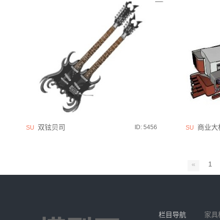
双铉贝司
商业大
ID: 5456
SU
SU
«
1
栏目导航
家具