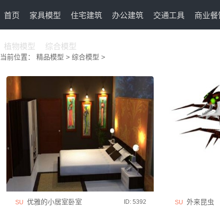
首页
家具模型
住宅建筑
办公建筑
交通工具
商业餐
植物模型
综合模型
当前位置：
精品模型
>
综合模型
>
优雅的小居室卧室
外来昆虫
ID: 5392
SU
SU