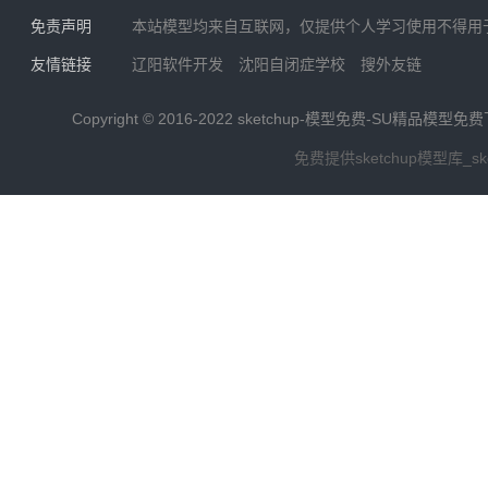
免责声明
本站模型均来自互联网，仅提供个人学习使用不得用
友情链接
辽阳软件开发
沈阳自闭症学校
搜外友链
Copyright © 2016-2022
sketchup-模型免费-SU精品模型免
免费提供sketchup模型库_s