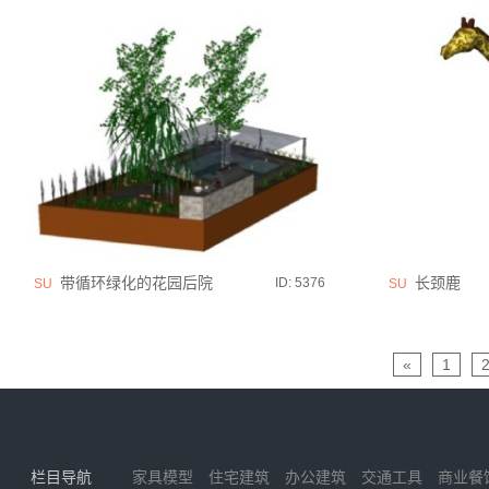
带循环绿化的花园后院
长颈鹿
ID: 5376
SU
SU
«
1
栏目导航
家具模型
住宅建筑
办公建筑
交通工具
商业餐