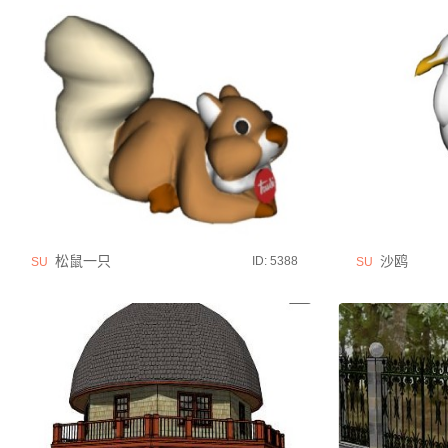
松鼠一只
沙鸥
ID: 5388
SU
SU