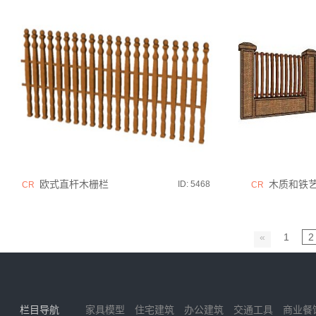
欧式直杆木栅栏
木质和铁艺结
ID: 5468
CR
CR
«
1
2
栏目导航
家具模型
住宅建筑
办公建筑
交通工具
商业餐