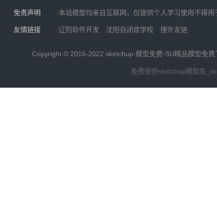
免责声明
本站模型均来自互联网，仅提供个人学习使用不得用
友情链接
辽阳软件开发
沈阳自闭症学校
搜外友链
Copyright © 2016-2022
sketchup-模型免费-SU精品模型免
免费提供sketchup模型库_s