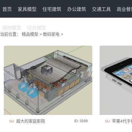
首页
家具模型
住宅建筑
办公建筑
交通工具
商业餐
植物模型
综合模型
当前位置：
精品模型
>
数码家电
>
超大的家庭影院
苹果4代手
ID: 3599
SU
SU