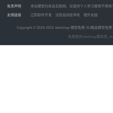
免责声明
本站模型均来自互联网，仅提供个人学习使用不得用
友情链接
辽阳软件开发
沈阳自闭症学校
搜外友链
Copyright © 2016-2022
sketchup-模型免费-SU精品模型免
免费提供sketchup模型库_s