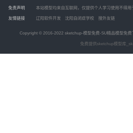
免责声明
本站模型均来自互联网，仅提供个人学习使用不得用
友情链接
辽阳软件开发
沈阳自闭症学校
搜外友链
Copyright © 2016-2022
sketchup-模型免费-SU精品模型免
免费提供sketchup模型库_s