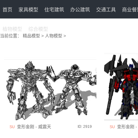
首页
家具模型
住宅建筑
办公建筑
交通工具
商业餐
植物模型
综合模型
当前位置：
精品模型
>
人物模型
>
变形金刚 - 威震天
变形金刚 - 擎天
ID: 2919
SU
SU