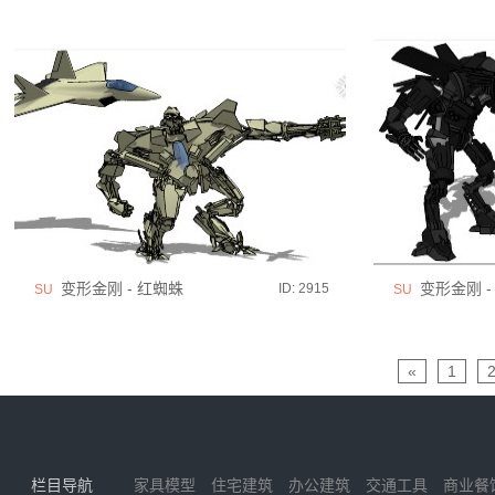
变形金刚 - 红蜘蛛
变形金刚 - Je
ID: 2915
SU
SU
«
1
栏目导航
家具模型
住宅建筑
办公建筑
交通工具
商业餐