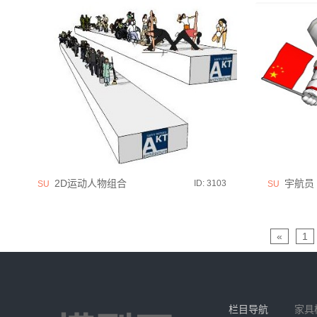
2D运动人物组合
宇航员 (
ID: 3103
SU
SU
«
1
栏目导航
家具