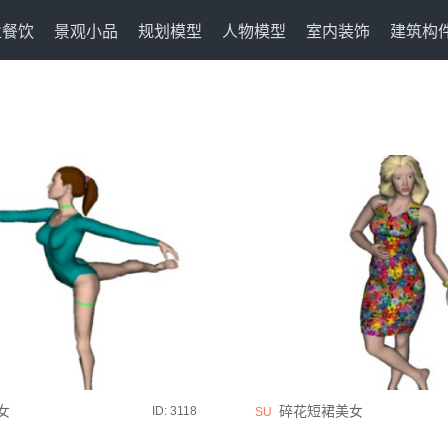
业餐饮
景观小品
规划模型
人物模型
室内装饰
建筑构
女
碎花短裙美女
ID: 3118
SU