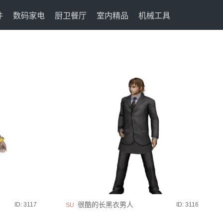
件
数码家电
厨卫餐厅
室内精品
机械工具
很酷的长黑衣男人
ID: 3117
ID: 3116
SU