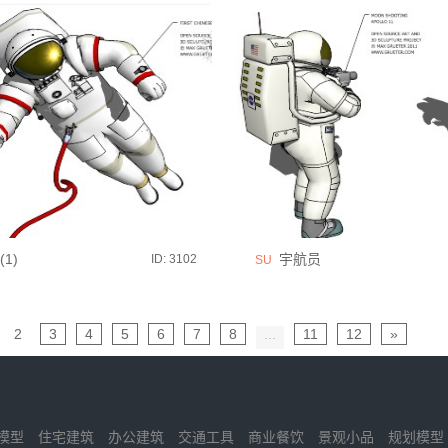
1)
宇航员
ID: 3102
SU
2
3
4
5
6
7
8
...
11
12
»
模型
住宅建筑
办公建筑
交通工具
商业餐饮
景观小品
规划模型