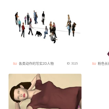
各类动作的写实2D人物
粉色长
ID: 3115
SU
SU