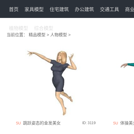
首页
家具模型
住宅建筑
办公建筑
交通工具
商
植物模型
综合模型
当前位置：
精品模型
>
人物模型
>
跳跃姿态的金发美女
体操美
ID: 3119
SU
SU