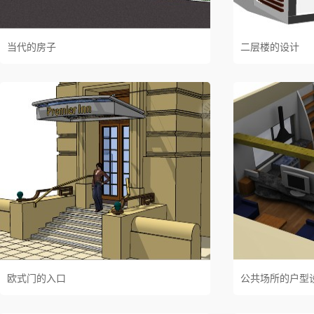
当代的房子
二层楼的设计
欧式门的入口
公共场所的户型