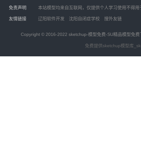
免责声明
本站模型均来自互联网，仅提供个人学习使用不得用
友情链接
辽阳软件开发
沈阳自闭症学校
搜外友链
Copyright © 2016-2022
sketchup-模型免费-SU精品模型免
免费提供sketchup模型库_s