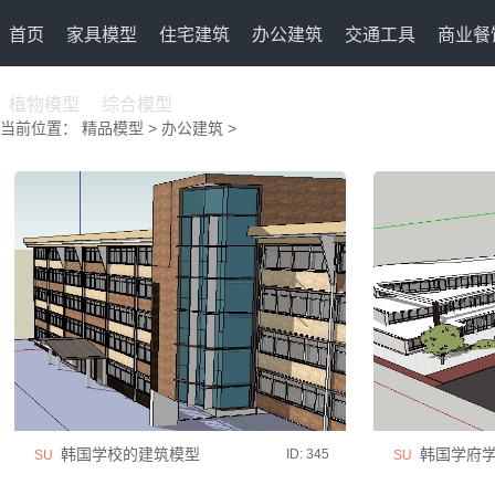
首页
家具模型
住宅建筑
办公建筑
交通工具
商业餐
植物模型
综合模型
当前位置：
精品模型
>
办公建筑
>
韩国学校的建筑模型
韩国学府学
ID: 345
SU
SU