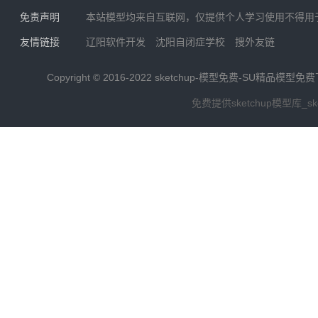
免责声明
本站模型均来自互联网，仅提供个人学习使用不得用
友情链接
辽阳软件开发
沈阳自闭症学校
搜外友链
Copyright © 2016-2022
sketchup-模型免费-SU精品模型免
免费提供sketchup模型库_s