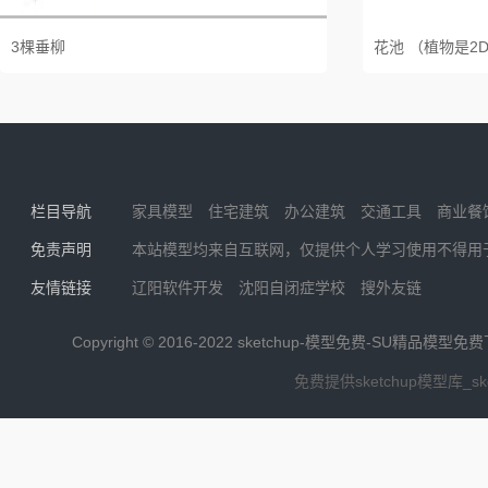
3棵垂柳
花池 （植物是2D
栏目导航
家具模型
住宅建筑
办公建筑
交通工具
商业餐
免责声明
本站模型均来自互联网，仅提供个人学习使用不得用
友情链接
辽阳软件开发
沈阳自闭症学校
搜外友链
Copyright © 2016-2022
sketchup-模型免费-SU精品模型免
免费提供sketchup模型库_s