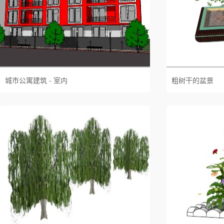
城市公寓建筑 - 室内
粗树干的盆景