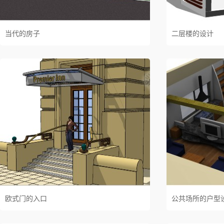
当代的房子
二层楼的设计
欧式门的入口
公共场所的户型