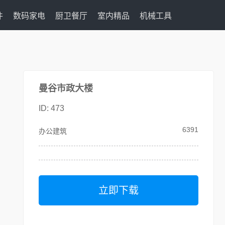
件
数码家电
厨卫餐厅
室内精品
机械工具
曼谷市政大楼
ID: 473
6391
办公建筑
立即下载