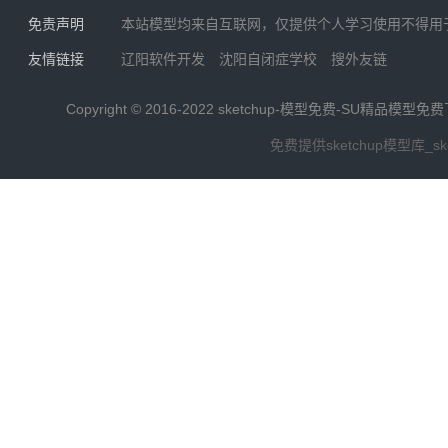
免责声明
本站模型均来自互联网，仅提供个人学习使用不得用
友情链接
辽阳软件开发
沈阳自闭症学校
搜外友链
Copyright © 2016-2022
sketchup-模型免费-SU精品模型免
免费提供sketchup模型库_s