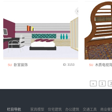
卧室装饰
木质电视
ID: 3153
SU
SU
«
1
栏目导航
家具模型
住宅建筑
办公建筑
交通工具
商业餐