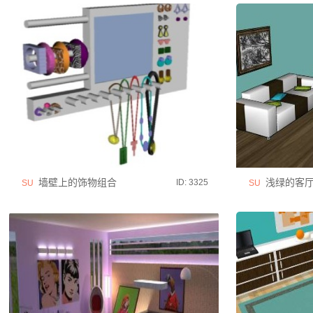
墙壁上的饰物组合
浅绿的客
ID: 3325
SU
SU