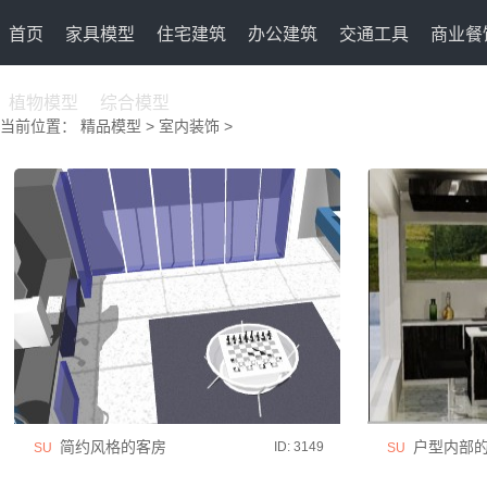
首页
家具模型
住宅建筑
办公建筑
交通工具
商业餐
植物模型
综合模型
当前位置：
精品模型
>
室内装饰
>
简约风格的客房
户型内部的
ID: 3149
SU
SU