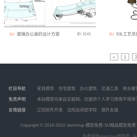
玻璃办公桌的设计方案
9头工艺吊
ID: 3141
SU
SU
«
1
栏目导航
家具模型
住宅建筑
办公建筑
交通工具
商业餐
免责声明
本站模型均来自互联网，仅提供个人学习使用不得用
友情链接
辽阳软件开发
沈阳自闭症学校
搜外友链
Copyright © 2016-2022
sketchup-模型免费-SU精品模型免
免费提供sketchup模型库_s